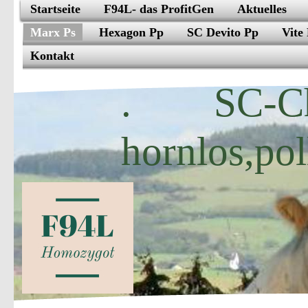
Startseite
F94L- das ProfitGen
Aktuelles
Marx Ps
Hexagon Pp
SC Devito Pp
Vite 
Kontakt
. SC-Ch
hornlos,pol