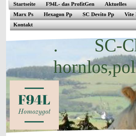
Startseite
F94L- das ProfitGen
Aktuelles
Marx Ps
Hexagon Pp
SC Devito Pp
Vite 
Kontakt
. SC-Ch
hornlos,pol